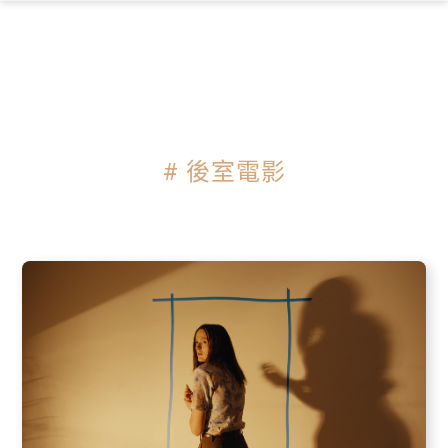
×
# 後室電影