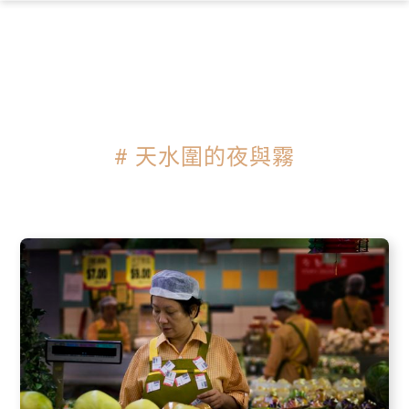
×
# 天水圍的夜與霧