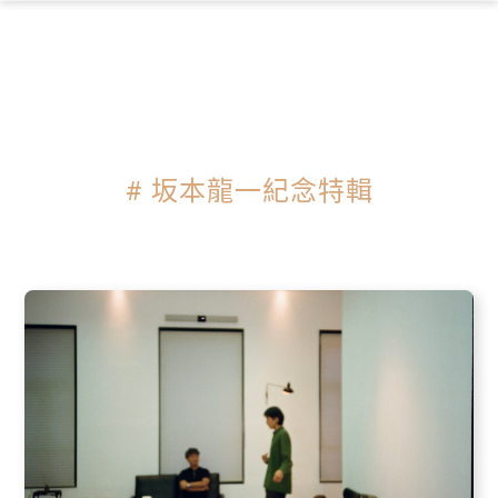
×
# 坂本龍一紀念特輯