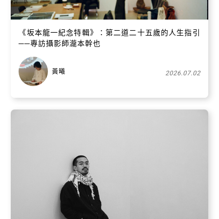
《坂本龍一紀念特輯》：第二道二十五歲的人生指引
──專訪攝影師瀧本幹也
黃曦
2026.07.02