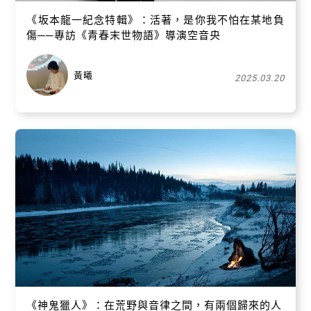
《坂本龍一紀念特輯》：活著，是你我不怕在某地負
傷──專訪《青春末世物語》導演空音央
黃曦
2025.03.20
《神鬼獵人》：在荒野與音律之間，有兩個歸來的人