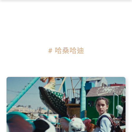
×
# 哈桑哈迪