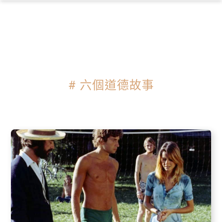
×
# 六個道德故事