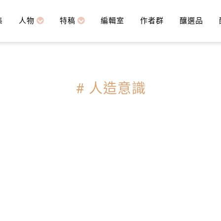
集
人物
特稿
編輯室
作者群
釀選品
# 人造意識