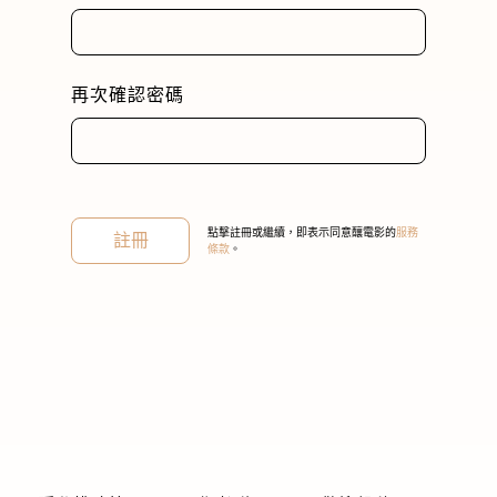
再次確認密碼
關閉
點擊註冊或繼續，即表示同意釀電影的
服務
註冊
條款
。