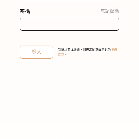
密碼
忘記密碼
關閉
點擊註冊或繼續，即表示同意釀電影的
服務
登入
條款
。