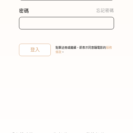
密碼
忘記密碼
關閉
點擊註冊或繼續，即表示同意釀電影的
服務
登入
條款
。