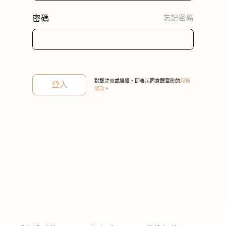
密碼
忘記密碼
關閉
點擊註冊或繼續，即表示同意釀電影的
服務
登入
條款
。