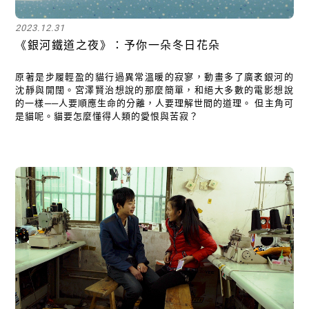
2023.12.31
《銀河鐵道之夜》：予你一朵冬日花朵
原著是步履輕盈的貓行過異常溫暖的寂寥，動畫多了廣袤銀河的
沈靜與開闊。宮澤賢治想說的那麼簡單，和絕大多數的電影想說
的一樣──人要順應生命的分離，人要理解世間的道理。 但主角可
是貓呢。貓要怎麼懂得人類的愛恨與苦寂？