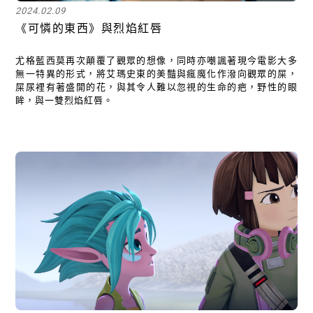
2024.02.09
《可憐的東西》與烈焰紅唇
尤格藍西莫再次顛覆了觀眾的想像，同時亦嘲諷著現今電影大多
無一特異的形式，將艾瑪史東的美豔與瘋魔化作潑向觀眾的屎，
屎尿裡有著盛開的花，與其令人難以忽視的生命的疤，野性的眼
眸，與一雙烈焰紅唇。
關閉