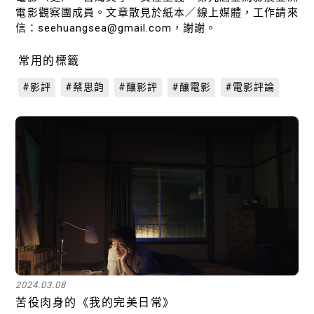
電影觀察團成員。文章散見於紙本／線上媒體，工作請來
信：seehuangsea@gmail.com，謝謝。
常用的標籤
#影評
#蔡思韵
#釀影評
#釀電影
#電影評論
2024.03.08
苦役肉身的《我的完美日常》