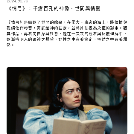
2024.02.15
《情弓》：千瘡百孔的神像、世間與情愛
《情弓》是驅逐了世間的醜惡，在偌大、廣袤的海上，將情愫與
孤絕化作琴音，寄託給神的註定，並將片刻視為永恆的凝定。觀
其作品，再看向自身與社會，是在一次次的觀看與反覆理解中，
逐漸辨明人的眼神之想望，野性之中有著篤定，悵然之中有著釋
然。