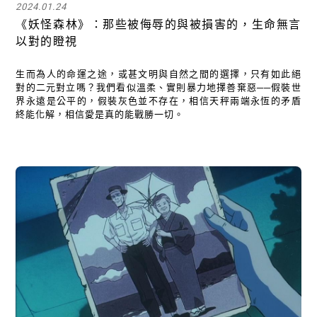
2024.01.24
《妖怪森林》：那些被侮辱的與被損害的，生命無言
以對的瞪視
生而為人的命運之途，或甚文明與自然之間的選擇，只有如此絕
對的二元對立嗎？我們看似溫柔、實則暴力地擇善棄惡──假裝世
界永遠是公平的，假裝灰色並不存在，相信天秤兩端永恆的矛盾
終能化解，相信愛是真的能戰勝一切。