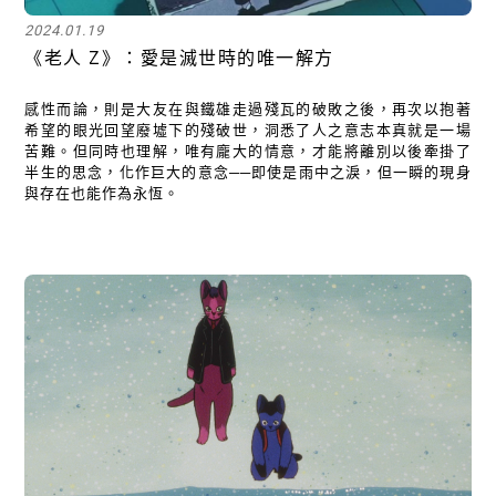
2024.01.19
《老人 Z》：愛是滅世時的唯一解方
感性而論，則是大友在與鐵雄走過殘瓦的破敗之後，再次以抱著
希望的眼光回望廢墟下的殘破世，洞悉了人之意志本真就是一場
苦難。但同時也理解，唯有龐大的情意，才能將離別以後牽掛了
半生的思念，化作巨大的意念──即使是雨中之淚，但一瞬的現身
與存在也能作為永恆。